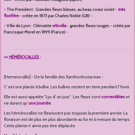
- The President : Grandes fleurs bleues, au beau coeur violet -
très
florifère
- créée en 1873 par Charles Noble (GB) -
- Ville de Lyon : Clématite
viticella
- grandes fleurs rouges - créée par
Francisque Morel en 1899 (France) -
<>
HÉMÉROCALLES
:
[Hemerocallis] - De la famille des Xanthorrhoeaceae -
C' est une plante à bulbe. Les bulbes restent en terre pendant l' hiver.
Elle est aussi appelée "Lys d’ un jour". Les fleurs sont
comestibles
et
ne durent qu'
une journée
.
Les hémérocalles ne fleurissent pas toujours la première année. La
floraison est de plus en plus abondante au fur et à mesure du temps.
Cette plante n' aime pas être déplacée.