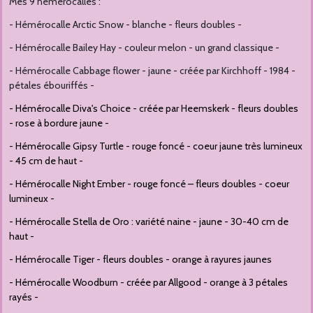
Mes 9 hémérocalles :
- Hémérocalle Arctic Snow - blanche - fleurs doubles -
- Hémérocalle Bailey Hay - couleur melon - un grand classique -
- Hémérocalle Cabbage flower - jaune - créée par Kirchhoff - 1984 -
pétales ébouriffés -
- Hémérocalle Diva's Choice - créée par Heemskerk - fleurs doubles
- rose à bordure jaune -
- Hémérocalle Gipsy Turtle - rouge foncé - coeur jaune très lumineux
- 45 cm de haut -
-
Hémérocalle Night Ember - rouge foncé – fleurs doubles - coeur
lumineux -
- Hémérocalle Stella de Oro : variété naine - jaune - 30-40 cm de
haut -
-
Hémérocalle Tiger - fleurs doubles - orange à rayures jaunes
- Hémérocalle Woodburn - créée par Allgood - orange à 3 pétales
rayés -