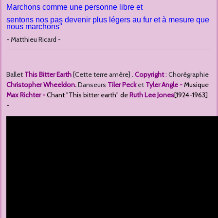
Marchons comme une personne libre et
sentons nos pas devenir plus légers au fur et à mesure que
nous marchons"
- Matthieu Ricard -
Ballet
This Bitter Earth
[Cette terre amère] .
Copyright
: Chorégra
phie
Christopher Wheeldon
.
Danseurs
Tiler Peck
et
Tyler Angle -
Musique
Max Richter
-
Chant "This bitter earth" de
Ruth Lee Jones
[1924-1963]
-