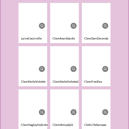
LarveCoccinelle
ClemAvantGarde
ClemDanDeronda
ClemEtoileViolette
ClemEtoileViolette2
ClemFreckles
ClemHagleyHybride
ClemIAmLadyQ
CleKiriTeKanawa