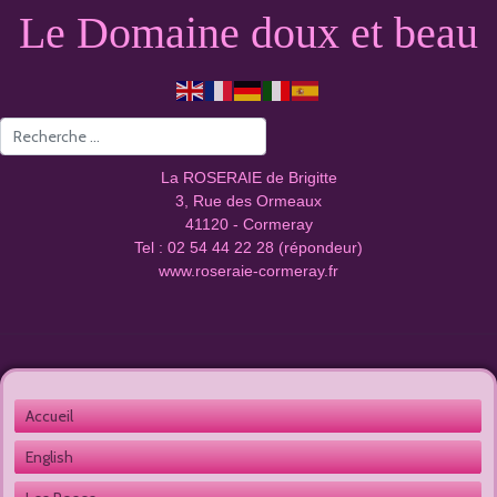
Le Domaine doux et beau
Valider
La ROSERAIE de Brigitte
3, Rue des Ormeaux
41120 - Cormeray
Tel : 02 54 44 22 28 (répondeur)
www.roseraie-cormeray.fr
Accueil 
English