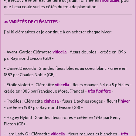
- Je recouvre le terreau de terre du jardin, formée en
monticule
, pour
que l' eau coule sur les côtés du trou de plantation.
<>
VARIÉTÉS DE CLÉMATITES
:
J’ ai 16 clématites et je continue à en acheter chaque hiver :
- Avant-Garde : Clématite
viticella
- fleurs doubles - créée en 1996
par Raymond Evison (GB) -
- Daniel Deronda : Grandes fleurs bleues au coeur blanc - créée en
1882 par Charles Noble (GB) -
- Etoile violette : Clématite
viticella
- f
leurs mauves à 4 ou 5 pétales -
créée en 1885 par Francisque Morel (France) -
très florifère
-
- Freckles : Clématite
cirrhosa
- fleurs à taches rouges - fleurit l'
hiver
- créée en 1987 par Raymond Evison (GB) -
- Hagley Hybrid : Grandes fleurs roses - créée en 1945 par Percy
Picton (GB) -
- I am Lady Q : Clématite
viticella
- fleurs mauves et blanches -
très