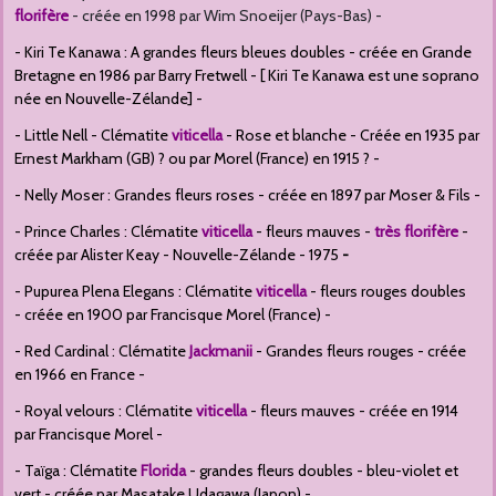
florifère
- créée en 1998 par Wim Snoeijer (Pays-Bas) -
- Kiri Te Kanawa : A grandes fleurs bleues doubles - créée en Grande
Bretagne en 1986 par Barry Fretwell - [ Kiri Te Kanawa est une soprano
née en Nouvelle-Zélande] -
- Little Nell - Clématite
viticella
- Rose et blanche - Créée en 1935 par
Ernest Markham (GB) ? ou par Morel (France) en 1915 ? -
- Nelly Moser : Grandes fleurs roses - créée en 1897 par Moser & Fils -
- Prince Charles : Clématite
viticella
- fleurs mauves -
très florifère
-
créée par Alister Keay - Nouvelle-Zélande - 1975
-
- Pupurea Plena Elegans : Clématite
viticella
- fleurs rouges doubles
- créée en 1900 par Francisque Morel (France) -
- Red Cardinal : Clématite
Jackmanii
- Grandes fleurs rouges - créée
en 1966 en France -
- Royal velours : Clématite
viticella
- fleurs mauves - créée en 1914
par Francisque Morel -
- Taïga : Clématite
Florida
- grandes fleurs doubles - bleu-violet et
vert - créée par Masatake Udagawa (Japon) -