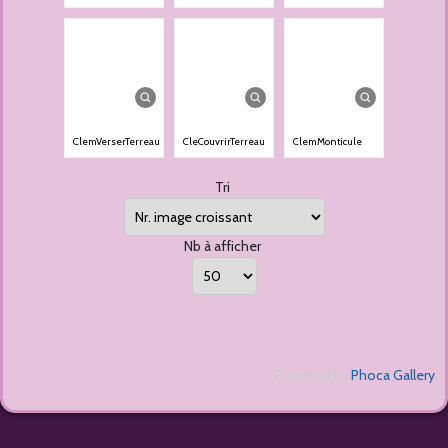
ClemVerserTerreau
CleCouvrirTerreau
ClemMonticule
Tri
Nb à afficher
Powered by
Phoca Gallery