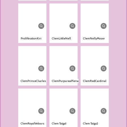
ProliférationKiri
ClemLittleNell
ClemNellyMoser
ClemPrinceCharles
ClemPurpureaPlena
ClemRedCardinal
ClemRoyalVelours
Clem Taïga1
Clem Taïga2