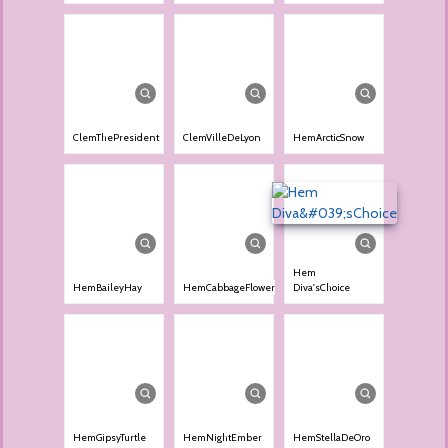
ClemThePresident
ClemVilleDeLyon
HemArcticSnow
Hem
HemBaileyHay
HemCabbageFlower
Diva'sChoice
HemGipsyTurtle
HemNightEmber
HemStellaDeOro