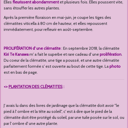
Elles
fleurissent abondamment
et plusieurs fois. Elles poussent vite,
sans étouffer les autres plantes.
Après la première floraison en mai-juin, je coupe les tiges des
clématites viticella à 80 cm de hauteur, et elles repoussent
immédiatement, pour refleurir en août-septembre.
PROLIFÉRATION d' une clématite
: En septembre 2018, la clématite
Kiri Te Kanawa
m' a fait le superbe et rare cadeau d' une
prolifération
.
Du coeur de la clématite, une tige a poussé, et une autre clématite
parfaitement formée s' est ouverte au bout de cette tige. La
photo
est en bas de page.
<>
PLANTATION DES CLÉMATITES
:
J' avais lu dans des livres de jardinage que la clématite doit avoir "le
pied à l' ombre et la tête au soleil", c' est à dire que le pied de la
clématite doit être protégé du soleil, par une tuile posée sur le sol, ou
par l' ombre d' une autre plante.