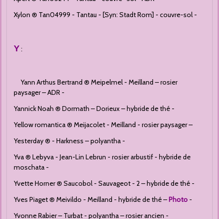
Xylon ® Tan04999 - Tantau - [Syn: Stadt Rom] - couvre-sol -
Y
:
Yann Arthus Bertrand ® Meipelmel - Meilland – rosier
paysager – ADR -
Yannick Noah ® Dormath – Dorieux – hybride de thé -
Yellow romantica ® Meijacolet - Meilland - rosier paysager –
Yesterday ® - Harkness – polyantha -
Yva ® Lebyva - Jean-Lin Lebrun - rosier arbustif - hybride de
moschata -
Yvette Horner ® Saucobol - Sauvageot - 2 – hybride de thé -
Yves Piaget ® Meivildo - Meilland - hybride de thé –
Photo
-
Yvonne Rabier – Turbat - polyantha – rosier ancien -