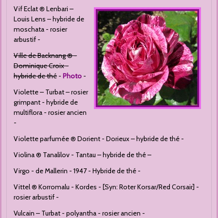
Vif Eclat ® Lenbari –
Louis Lens – hybride de
moschata - rosier
arbustif -
Ville de Backnang ® -
Dominique Croix -
hybride de thé
-
Photo
-
Violette – Turbat – rosier
grimpant - hybride de
multiflora - rosier ancien
-
Violette parfumée ® Dorient - Dorieux – hybride de thé -
Violina ® Tanalilov - Tantau – hybride de thé –
Virgo - de Mallerin - 1947 - Hybride de thé -
Vittel ® Korromalu - Kordes - [Syn: Roter Korsar/Red Corsair] -
rosier arbustif -
Vulcain – Turbat - polyantha - rosier ancien -