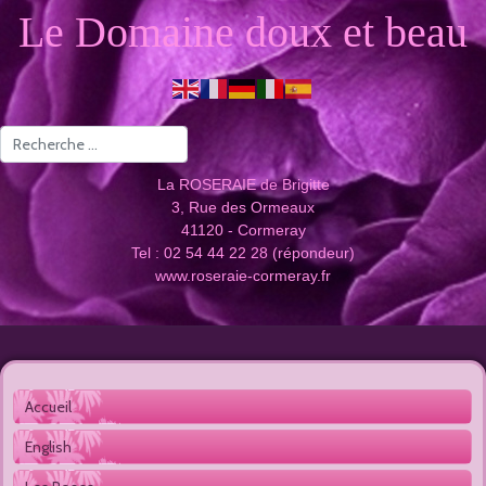
Le Domaine doux et beau
Valider
La ROSERAIE de Brigitte
3, Rue des Ormeaux
41120 - Cormeray
Tel : 02 54 44 22 28 (répondeur)
www.roseraie-cormeray.fr
Accueil 
English