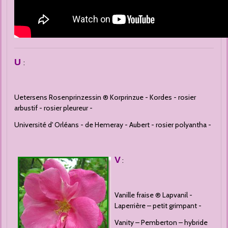
U
:
Uetersens Rosenprinzessin ® Korprinzue - Kordes - rosier
arbustif - rosier pleureur -
Université d' Orléans - de Hemeray - Aubert - rosier polyantha -
V
:
Vanille fraise ® Lapvanil -
Laperrière – petit grimpant -
Vanity – Pemberton – hybride