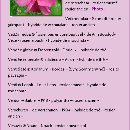
de moschata - rosier arbustif -
rosier ancien -
Photo
-
Veilchenblau – Schmidt - rosier
grimpant – hybride de wichuraiana - rosier ancien -
Vel12mredba ® [rosier pas encore baptisé] - de Ann Boudolf-
Velle - rosier arbustif - hybride de moschata -
Vendée globe ® Dorvengold - Dorieux – hybride de thé -
Vendée impériale ® adalécob – Adam - hybride de thé –
Vent d’été ® Korlanum - Kordes – [Syn: Sommerwind] – rosier
paysager –
Verdi ® Lenbit - Louis Lens - rosier arbustif - hybride de
moschata -
Verdun – Barbier – 1918 - polyantha – rosier ancien -
Verschuren – de Verschuren – 1904 – hybride de thé – rosier
ancien –
Vesuvia ® Noare - Noack - rosier couvre-sol -