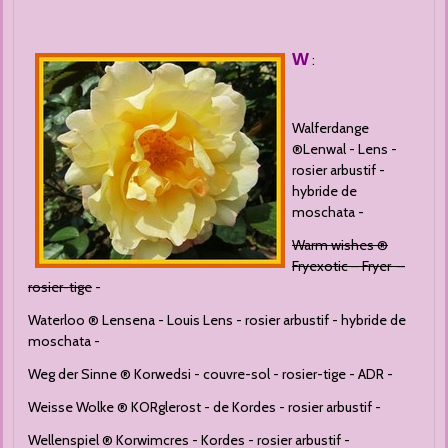
W
:
Walferdange
®Lenwal - Lens -
rosier arbustif -
hybride de
moschata -
Warm wishes ®
Fryexotic – Fryer –
rosier-tige
-
Waterloo ® Lensena - Louis Lens - rosier arbustif - hybride de
moschata -
Weg der Sinne ® Korwedsi - couvre-sol - rosier-tige - ADR -
Weisse Wolke ® KORglerost - de Kordes - rosier arbustif -
Wellenspiel ® Korwimcres - Kordes - rosier arbustif -