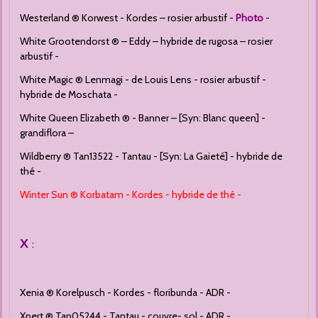
Westerland ® Korwest - Kordes – rosier arbustif -
Photo
-
White Grootendorst ® – Eddy – hybride de rugosa – rosier
arbustif -
White Magic ® Lenmagi - de Louis Lens - rosier arbustif -
hybride de Moschata -
White Queen Elizabeth ® - Banner – [Syn: Blanc queen] -
grandiflora –
Wildberry ® Tan13522 - Tantau - [Syn: La Gaieté] - hybride de
thé -
Winter Sun ® Korbatam - Kordes - hybride de thé -
X
:
Xenia ® Korelpusch - Kordes - floribunda - ADR -
Xpert ® Tan05244 - Tantau - couvre- sol - ADR -