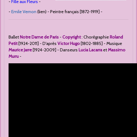
-
Fille aux Fleurs
-
-
Emile Vernon
(lien) - Peintre français [1872-1919] -
Ballet
Notre Dame de Paris
-
Copyright
: Chorégraphie
Roland
Petit
[1924-2011] - D'après
Victor Hugo
[1802-1885] -
Musique
Maurice Jarre
[1924-2009] -
Danseurs
Lucia Lacarra
et
Massimo
Murru
-