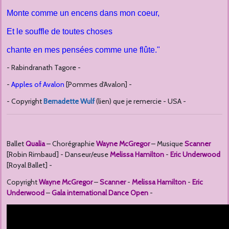
Monte comme un encens dans mon coeur,
Et le souffle de toutes choses
chante en mes pensées comme une flûte."
- Rabindranath Tagore -
-
Apples of Avalon
[Pommes d'Avalon] -
- Copyright
Bernadett
e Wulf
(lien) que je remercie - USA -
Ballet
Qualia
– Chorégraphie
Wayne McGregor
– Musique
Scanner
[Robin Rimbaud] - Danseur/euse
Melissa Hamilton
-
Eric Underwood
[Royal Ballet] -
Copyright
Wayne McGregor
–
Scanner
-
Melissa Hamilton
-
Eric
Underwood
–
Gala international
Dance Open
-