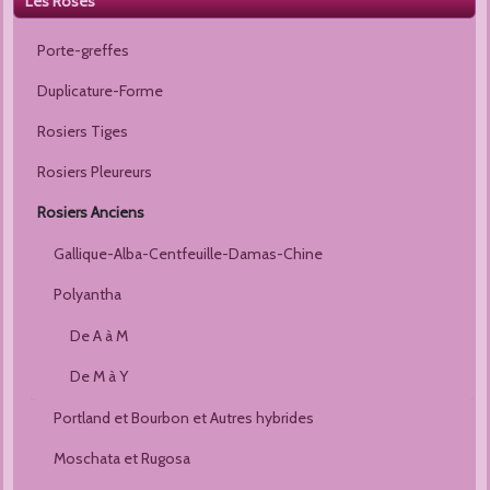
Les Roses
Porte-greffes
Duplicature-Forme
Rosiers Tiges
Rosiers Pleureurs
Rosiers Anciens
Gallique-Alba-Centfeuille-Damas-Chine
Polyantha
De A à M
De M à Y
Portland et Bourbon et Autres hybrides
Moschata et Rugosa