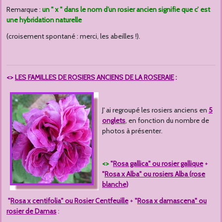
Remarque :
un " x " dans le nom d’un rosier ancien signifie que c’ est
une hybridation naturelle
(croisement spontané : merci, les abeilles !).
<>
LES FAMILLES DE ROSIERS ANCIENS DE LA ROSERAIE
:
J' ai regroupé les rosiers anciens en
5
onglets
, en fonction du nombre de
photos à présenter.
<>
"
Rosa gallica" ou rosier gallique
+
"
Rosa x Alba" ou rosiers Alba (rose
blanche)
"
Rosa x centifolia" ou Rosier Centfeuille
+
"
Rosa x damascena" ou
rosier de Damas
: