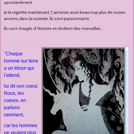
spontanément.
Je le regrette maintenant. J' aimerais avoir beaucoup plus de rosiers
anciens dans la roseraie. Ils sont passionnants.
Ils sont chargés d' Histoire et révèlent des merveilles...
"Chaque
homme sur terre
a un trésor qui
l'attend,
lui dit son coeur.
Nous, les
coeurs, en
parlons
rarement,
car les hommes
ne veulent plus