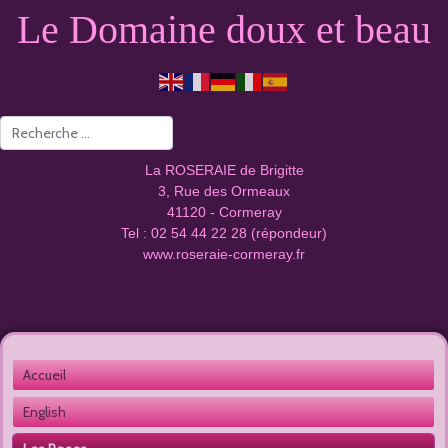
Le Domaine doux et beau
Valider
La ROSERAIE de Brigitte
3, Rue des Ormeaux
41120 - Cormeray
Tel : 02 54 44 22 28 (répondeur)
www.roseraie-cormeray.fr
Accueil 
English