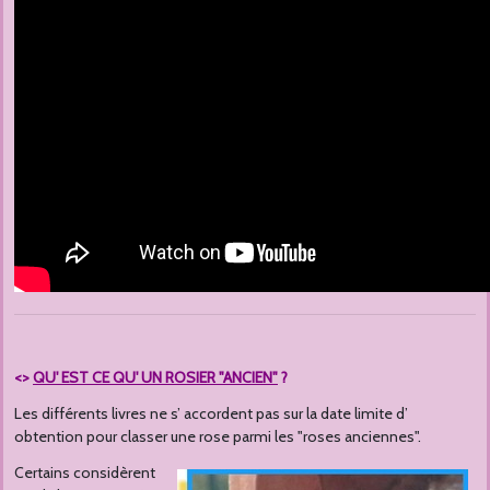
<>
QU' EST CE QU' UN ROSIER "ANCIEN"
?
Les différents livres ne s’ accordent pas sur la date limite d’
obtention pour classer une rose parmi les "roses anciennes".
Certains considèrent