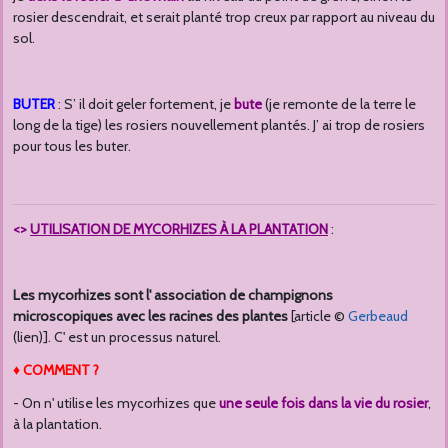
rosier descendrait, et serait planté trop creux par rapport au niveau du
sol.
BUTER
: S’ il doit geler fortement, je
bute
(je remonte de la terre le
long de la tige) les rosiers nouvellement plantés. J’ ai trop de rosiers
pour tous les buter.
<>
UTILISATION DE MYCORHIZES À LA PLANTATION
:
Les mycorhizes sont l' association de champignons
microscopiques avec les racines des plantes
[article ©
Gerbeaud
(lien)]. C' est un processus naturel.
♦ COMMENT ?
- On n' utilise les mycorhizes que
une seule fois dans la vie du rosier
,
à la plantation.