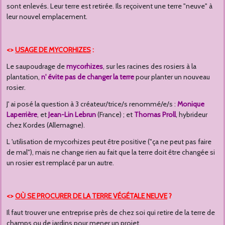
sont enlevés. Leur terre est retirée. Ils reçoivent une terre "neuve" à
leur nouvel emplacement.
<>
USAGE DE MYCORHIZES
:
Le saupoudrage de
mycorhizes
, sur les racines des rosiers à la
plantation,
n' évite pas de changer la terre
pour planter un nouveau
rosier.
J' ai posé la question à 3 créateur/trice/s renommé/e/s :
Monique
Laperrière
, et
Jean-Lin Lebrun
(France) ; et
Thomas Proll
, hybrideur
chez Kordes (Allemagne).
L 'utilisation de mycorhizes peut être positive ("ça ne peut pas faire
de mal"), mais ne change rien au fait que la terre doit être changée si
un rosier est remplacé par un autre.
<>
OÙ SE PROCURER DE LA TERRE VÉGÉTALE NEUVE
?
Il faut trouver une entreprise près de chez soi qui retire de la terre de
champs ou de jardins pour mener un projet.