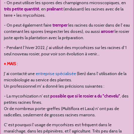
- On peut utiliser les spores des champignons microscopiques, en
très petite quantité
, en
pralinant
(enduisant) les racines avec de la
terre + les mycorhizes.
- On peut également faire
tremper
les racines du rosier dans de l' eau
contenant les spores (respecter les doses), ou aussi
arroser
le rosier
juste après la plantation avec la préparation.
- Pendant l' hiver 2022, j' ai utilisé des mycorhizes sur les racines d' 1
seul nouveau rosier, pour voir son évolution à venir...
♦ MAIS
:
J' ai contacté une
entreprise spécialisée
(lien) dans l' utilisation de la
microbiologie au service des plantes.
Un professionnel m' a donné les précisions suivantes :
- La mycorhization n' est
possible que si le rosier a du "chevelu"
, des
petites racines fines.
Or de nombreux porte-greffes (Multiflora et Laxa) n' ont pas de
radicelles, seulement de grosses racines marrons.
C' est pourquoi l' usage de mycorhizes est fréquent dans le
maraîchage, dans les pépinières, et l' agriculture. Très peu dans la