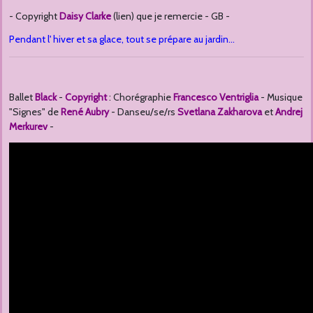
- Copyright
Daisy Clarke
(lien) que je remercie - GB -
Pendant l' hiver et sa glace, tout se prépare au jardin...
Ballet
Black
-
Copyright
: Chorégraphie
Francesco Ventriglia
- Musique
"Signes" de
René Aubry
- Danseu/se/rs
Svetlana Zakharova
et
Andrej
Merkurev
-