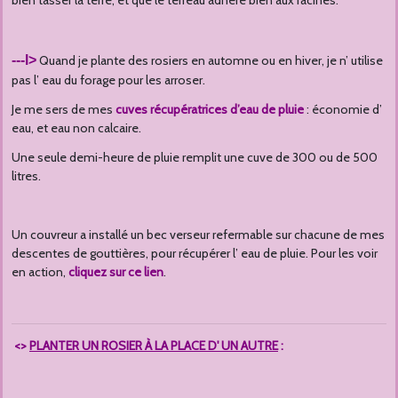
bien tasser la terre, et que le terreau adhère bien aux racines.
---l>
Quand je plante des rosiers en automne ou en hiver, je n’ utilise
pas l’ eau du forage pour les arroser.
Je me sers de mes
cuves récupératrices d’eau de pluie
: économie d’
eau, et eau non calcaire.
Une seule demi-heure de pluie remplit une cuve de 300 ou de 500
litres.
Un couvreur a installé un bec verseur refermable sur chacune de mes
descentes de gouttières, pour récupérer l’ eau de pluie. Pour les voir
en action,
cliquez sur ce lien
.
<>
PLANTER UN ROSIER À LA PLACE D' UN AUTRE
: