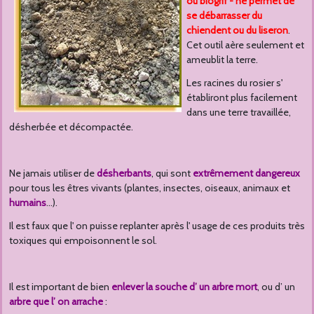
ou biogrif - ne permet de
se débarrasser du
chiendent ou du liseron
.
Cet outil aère seulement et
ameublit la terre.
Les racines du rosier s'
établiront plus facilement
dans une terre travaillée,
désherbée et décompactée.
Ne jamais utiliser de
désherbants
, qui sont
extrêmement
dangereux
pour tous les êtres vivants (plantes, insectes, oiseaux, animaux et
humains
…).
Il est faux que l' on puisse replanter après l' usage de ces produits très
toxiques qui empoisonnent le sol.
Il est important de bien
enlever la souche d’ un arbre mort
, ou d’ un
arbre que l’ on arrache
: