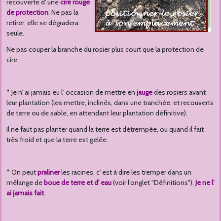
recouverte d' une
cire rouge
de protection
. Ne pas la
retirer, elle se dégradera
seule.
Ne pas couper la branche du rosier plus court que la protection de
cire.
* Je n’ ai jamais eu l’ occasion de mettre en
jauge
des rosiers avant
leur plantation (les mettre, inclinés, dans une tranchée, et recouverts
de terre ou de sable, en attendant leur plantation définitive).
Il ne faut pas planter quand la terre est détrempée, ou quand il fait
très froid et que la terre est gelée.
* On peut
praliner
les racines, c' est à dire les tremper dans un
mélange de
boue de terre et d' eau
(voir l’onglet "Définitions").
Je ne l’
ai jamais fait
.