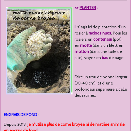
<>
PLANTER
:
Il s' agit ici de plantation d' un
rosier à
racines nues
. Pour les
rosiers en
conteneur
(pot),
en
motte
(dans un filet), en
motton
(dans une toile de
jute), voyez en
bas
de page.
Faire un trou de bonne largeur
(30-40 cm), et d’ une
profondeur supérieure à celle
des racines.
ENGRAIS DE FOND
:
Depuis 2018,
je n' utilise plus de corne broyée ni de matière animale
en engrais de fond
.