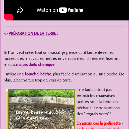
<>
PRÉPARATION DE LA TERRE
:
Si l’ on veut créer tout un massif, je pense qu’ il faut enlever les
racines des mauvaises herbes envahissantes : chiendent, liseron ;
mais
sans produits chimique
J' utilise une
fourche-bêche
, plus facile d' utilisation qu' une bêche. De
plus, la bêche tue trop de vers de terre.
Il ne faut surtout pas
enfouir les mauvaises
herbes sous la terre, en
bêchant : ce ne sont pas
des "engrais verts" !
En aucun cas la grelinette -