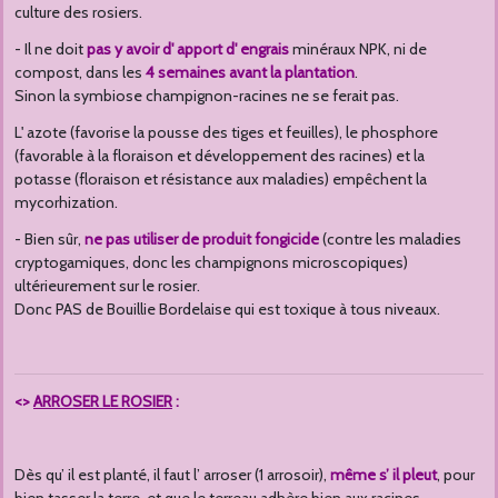
culture des rosiers.
- Il ne doit
pas y avoir d' apport d' engrais
minéraux NPK, ni de
compost, dans les
4 semaines avant la plantation
.
Sinon la symbiose champignon-racines ne se ferait pas.
L' azote (favorise la pousse des tiges et feuilles), le phosphore
(favorable à la floraison et développement des racines) et la
potasse (floraison et résistance aux maladies) empêchent la
mycorhization.
- Bien sûr,
ne pas utiliser de produit fongicide
(contre les maladies
cryptogamiques, donc les champignons microscopiques)
ultérieurement sur le rosier.
Donc PAS de Bouillie Bordelaise qui est toxique à tous niveaux.
<>
ARROSER LE ROSIER
:
Dès qu’ il est planté, il faut l’ arroser (1 arrosoir),
même s’ il pleut
, pour