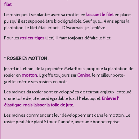
filet
.
Le rosier peut se planter avec sa motte, en
laissant le filet
en place,
puisqu' il est supposé être biodégradable. Sauf que... 4 ans après la
plantation, le filet était intact... Désormais, je l' enlève.
Pour les
rosiers-tiges
(lien), il faut toujours défaire le filet.
*
ROSIER EN MOTTON
:
Jean-Lin Lebrun, de la pépinière Mela-Rosa, propose la plantation de
rosier en
motton
. Il greffe toujours sur
Canina
, le meilleur porte-
greffe, même ses rosiers en pots.
Les racines du rosier sont enveloppées de terreau argileux, entouré
d' une toile de jute, biodégradable (sauf l' élastique).
E
nlever l'
élastique, mais laisser la toile de jute
.
Les racines commencent leur développement dans le motton. Le
rosier peut être planté toute l' année, avec une bonne reprise.