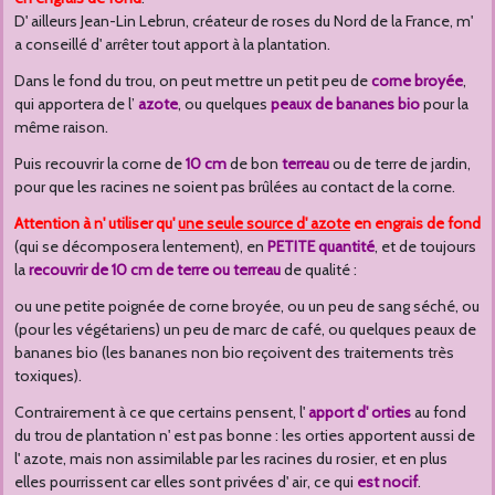
D' ailleurs Jean-Lin Lebrun, créateur de roses du Nord de la France, m'
a conseillé d' arrêter tout apport à la plantation.
Dans le fond du trou, on peut mettre un petit peu de
corne broyée
,
qui apportera de l’
azote
, ou quelques
peaux de bananes bio
pour la
même raison.
Puis recouvrir la corne de
10 cm
de bon
terreau
ou de terre de jardin,
pour que les racines ne soient pas brûlées au contact de la corne.
Attention à n' utiliser qu'
une seule source d' azote
en engrais de fond
(qui se décomposera lentement), en
PETITE quantité
, et de toujours
la
recouvrir de 10 cm de terre ou terreau
de qualité :
ou une petite poignée de corne broyée, ou un peu de sang séché, ou
(pour les végétariens) un peu de marc de café, ou quelques peaux de
bananes bio (les bananes non bio reçoivent des traitements très
toxiques).
Contrairement à ce que certains pensent, l'
apport d' orties
au fond
du trou de plantation n' est pas bonne : les orties apportent aussi de
l' azote, mais non assimilable par les racines du rosier, et en plus
elles pourrissent car elles sont privées d' air, ce qui
est nocif
.