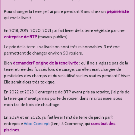
Pour changer la terre, je l' ai prise pendant 8 ans chez un
pépiniériste
qui me la livrait.
En 2018, 2019, 2020, 2021 j' ai fait livrer de la terre végétale par une
entreprise de BTP
(travaux publics).
Le prix de la terre + sa livraison sont très raisonnables. 3 m³ me
permettent de changer environ 50 rosiers.
Bien
demander l' origine de la terre livrée
: qu' il ne s' agisse pas de la
terre retirée des fossés lors de curage, car elle serait chargée de
pesticides des champs et du sel utilisé sur les routes pendant l' hiver.
Elle serait alors très toxique.
En 2022 et 2023, l' entreprise de BTP ayant pris sa retraite, j' ai pris de
la terre qui n' avait jamais porté de rosier, dans ma roseraie, sous
mon tas de bois de chauffage.
En 2024 et en 2025, j'ai fait livrer 1 m3 de terre de jardin par l'
entreprise
Arbo Concept
(lien), à Cormeray, qui
construit des
piscines
.