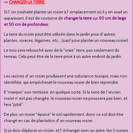
<>
CHANGER LA TERRE
:
Si l’ on souhaite planter un rosier à l’ emplacement où il y en avait un
auparavant, il est de coutume de
changer la terre
sur
50 cm de large
et 50 cm de profondeur
.
La terre du rosier peut être utilisée dans le jardin pour d' autres
plantes, vivaces, légumes, etc... (sauf pour planter un nouveau rosier).
Le trou sera rebouché avec de la "vraie" terre, pas seulement du
terreau. Cela peut être de la terre prise à un autre endroit du jardin.
Les racines d’ un rosier produisent une substance toxique, mais non
identifiée, qui empêcherait le nouveau rosier de bien reprendre.
Il "marque" son territoire, en quelque sorte. Si la terre de l' ancien
rosier n’ est pas changée, le nouveau rosier ne poussera pas bien, et
fera "pitié".
De plus, un rosier "épuise" le sol rapidement, donc ce sol doit être
changé en cas de plantation d' un nouveau rosier.
Si je dois déplacer un rosier, et l’ échanger avec un autre, les 2 rosiers