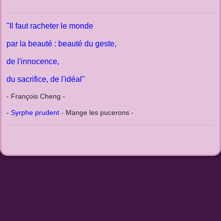
"Il faut racheter le monde
par la beauté : beauté du geste,
de l'innocence,
du sacrifice,
de l'idéal"
- François Cheng -
-
Syrphe prudent
- Mange les pucerons -