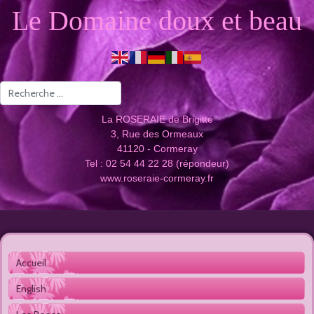
Le Domaine doux et beau
Valider
La ROSERAIE de Brigitte
3, Rue des Ormeaux
41120 - Cormeray
Tel : 02 54 44 22 28 (répondeur)
www.roseraie-cormeray.fr
Accueil 
English