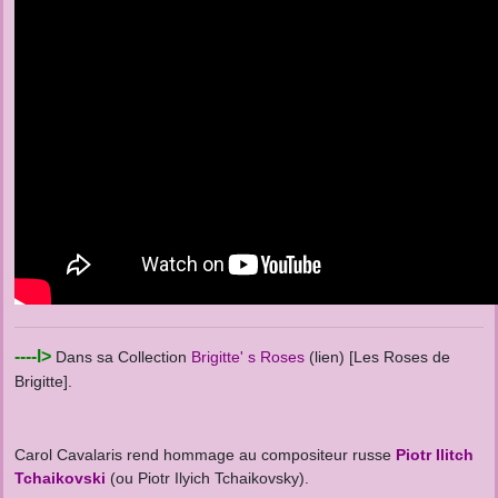
----l>
Dans sa Collection
Brigitte' s Roses
(lien) [Les Roses de
Brigitte].
Carol Cavalaris rend hommage au compositeur russe
Piotr Ilitch
Tchaikovski
(ou Piotr Ilyich Tchaikovsky).