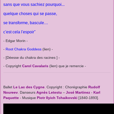
sans que vous sachiez pourquoi...
quelque choses qui se passe,
se transforme, bascule…
c'est cela l'espoir"
- Edgar Morin -
-
Root Chakra Goddess
(lien) -
- [Déesse du chakra des racines ] -
- Copyright
Carol Cavalaris
(lien) que je remercie -
Ballet
Le
Lac des Cygne
. Copyright :
Chorégraphie
Rudolf
Noureev
.
Danseurs
Agnès Letestu
–
José Martinez
-
Karl
Paquette
-
Musique
Piotr Ilyich Tchaikovski
[1840-1893].