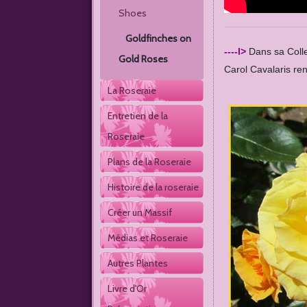
Shoes
Goldfinches on 
----l>
Dans sa Coll
Gold Roses
Carol Cavalaris ren
La Roseraie
Entretien de la 
Roseraie
Plans de la Roseraie
Histoire de la roseraie
Créer un Massif
Médias et Roseraie
Autres Plantes 
Livre d'Or 