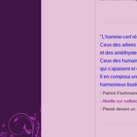
"L'homme-cerf réc
Ceux des arbres 
et des améthyste
Ceux des humai
qui s'apaisent et 
Il en composa u
harmonieux tissé
- Patrick Fischman
-
Abeille sur rudbe
- Planté devant un 