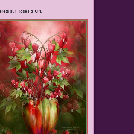
rets sur Roses d' Or].