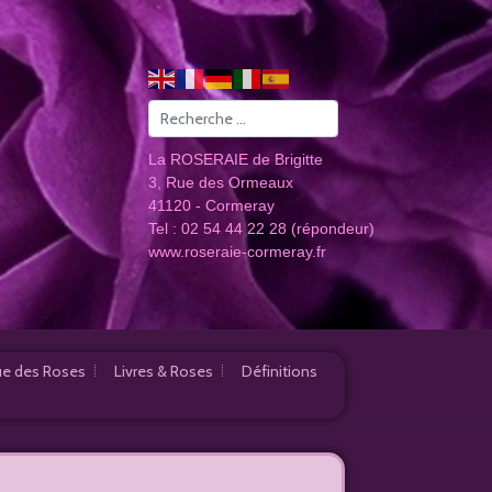
Valider
La ROSERAIE de Brigitte
3, Rue des Ormeaux
41120 - Cormeray
Tel : 02 54 44 22 28 (répondeur)
www.roseraie-cormeray.fr
e des Roses
Livres & Roses
Définitions