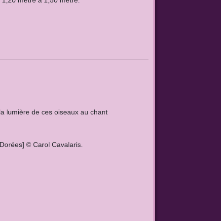
e 1,20 mètre à 1,50 mètre.
 la lumière de ces oiseaux au chant
 Dorées] © Carol Cavalaris.