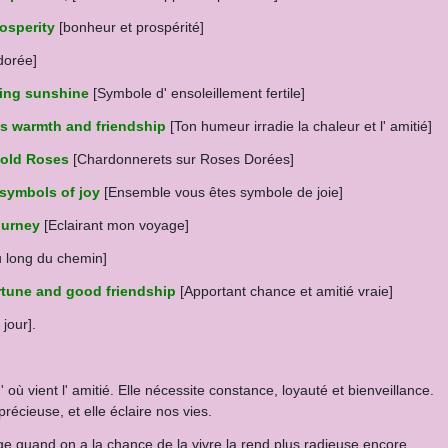
osperity
[bonheur et prospérité]
dorée]
ving sunshine
[Symbole d' ensoleillement fertile]
tes warmth and friendship
[Ton humeur irradie la chaleur et l' amitié]
Gold Roses
[Chardonnerets sur Roses Dorées]
 symbols of joy
[Ensemble vous êtes symbole de joie]
ourney
[Eclairant mon voyage]
 long du chemin]
rtune
and good friendship
[Apportant chance
et amitié vraie]
jour].
 où vient l' amitié. Elle nécessite constance, loyauté et bienveillance.
 précieuse,
et elle éclaire nos vies.
 quand on a la chance de la vivre la rend plus radieuse encore.