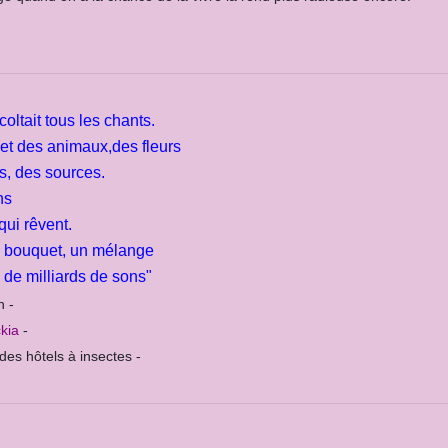
oltait tous les chants.
et des animaux,des fleurs
s, des sources.
ns
qui rêvent.
n bouquet, un mélange
 de milliards de sons"
n -
ckia
-
des hôtels à insectes -