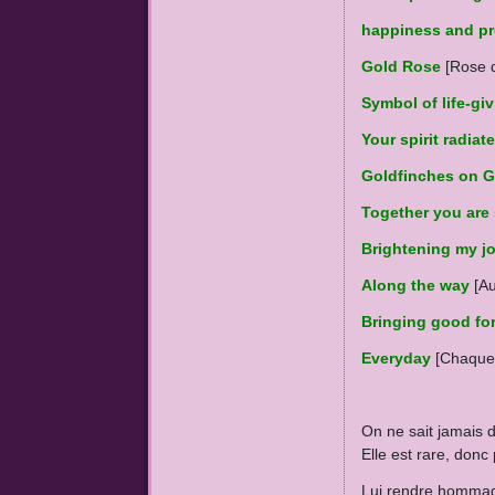
happiness and pr
Gold Rose
[Rose 
Symbol of life-gi
Your spirit radia
Goldfinches on 
Together you are
Brightening my j
Along the way
[Au
Bringing good fo
Everyday
[Chaque 
On ne sait jamais d'
Elle est rare, donc
Lui rendre hommage