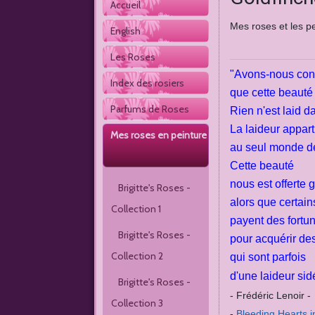
Accueil 
Mes roses et les p
English
Les Roses
"Avons-nous con
Index des rosiers
que cette beauté 
Parfums de Roses
Rien n'est laid d
La laideur appart
Mes roses en peinture
au seul monde d
Cette beauté
nous est offerte 
Brigitte's Roses - 
alors que certain
Collection 1 
payent des fortu
Brigitte's Roses - 
pour acquérir de
Collection 2 
qui sont
parfois
d'une laideur sid
Brigitte's Roses - 
- Frédéric Lenoir -
Collection 3
-
Bleeding Hearts i