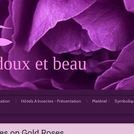
oux et beau
tation
Hôtels A Insectes - Présentation
Matériel
Symboliqu
1er Hôtel à Insectes
2e Hôtel à Insectes
es on Gold Roses