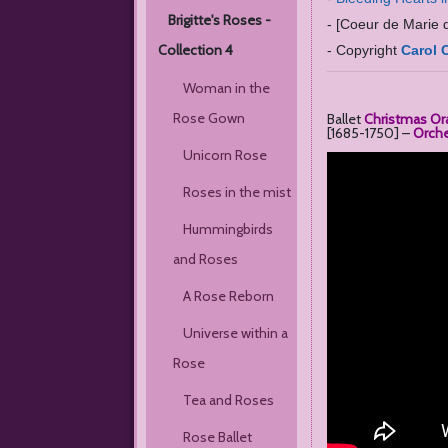
Brigitte's Roses - 
- [Coeur de Marie 
Collection 4
- Copyright
Carol 
Woman in the 
Rose Gown
Ballet
Christmas Or
[1685-1750] –
Orche
Unicorn Rose
Roses in the mist
Hummingbirds 
and Roses
A Rose Reborn
Universe within a 
Rose
Tea and Roses
Rose Ballet 