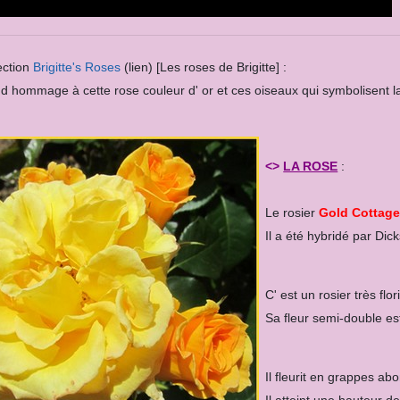
ection
Brigitte's Roses
(lien) [Les roses de Brigitte] :
d hommage à cette rose couleur d' or et ces oiseaux qui symbolisent la j
<>
LA ROSE
:
Le rosier
Gold Cottag
Il a été hybridé par Dic
C' est un rosier très flor
Sa fleur semi-double e
Il fleurit en grappes ab