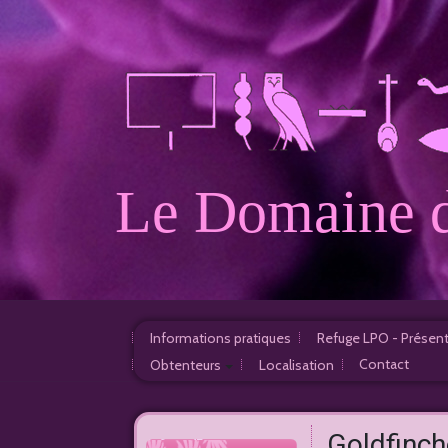
Le Domaine d
Informations pratiques
Refuge LPO - Présen
Contact
Obtenteurs
Localisation
Nourrissage
France
Nichoirs
Goldfinch
A l'étranger