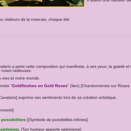
Il atteint une hauteur d
ux visiteurs de la roseraie, chaque été.
laris a peint cette composition qui manifeste, à ses yeux, la gaieté et
 roses radieuses.
s vies et notre monde.
mmée "
Goldfinches on Gold Roses
" (lien) [Chardonnerets sur Roses
avalaris] exprime ses sentiments lors de sa création artistique.
nneret]
 possibilities
[|Symbole de possibilités infinies]
s optimism
, [Ton humeur apporte optimisme]