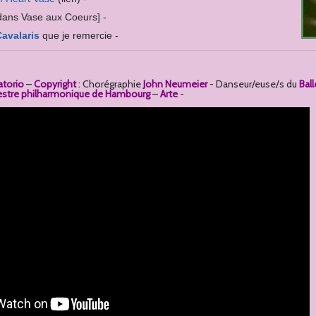
dans Vase aux Coeurs] -
Cavalaris
que je remercie -
atorio
–
Copyright
: Chorégraphie
John Neumeier
-
Danseur/euse/s du
Bal
stre philharmonique de Hambourg
–
Arte
-