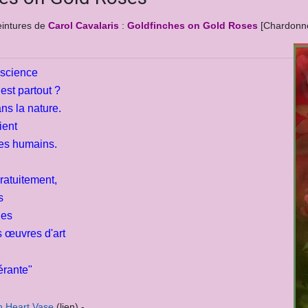
3e Hôtel à Insectes
eintures de
Carol Cavalaris
:
Goldfinches on Gold Roses
[Chardonne
4e Hôtel à Insectes
5e Hôtel A Insectes
science
est partout ?
ans la nature.
ient
es humains.
gratuitement,
s
nes
s œuvres d'art
érante"
n Heart Vase
(lien) -