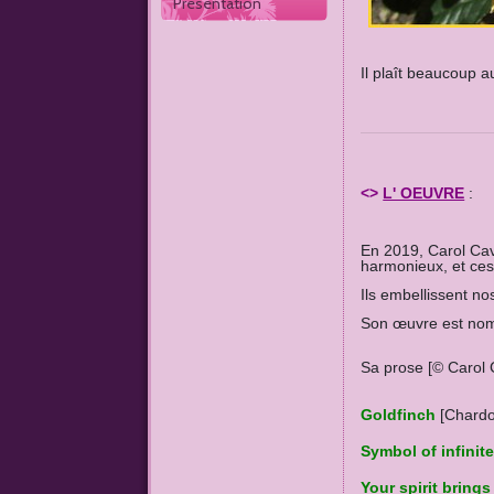
Présentation
Il plaît beaucoup a
<>
L' OEUVRE
:
En 2019, Carol Cava
harmonieux, et ces
Ils embellissent no
Son œuvre est no
Sa prose [© Carol C
Goldfinch
[Chardo
Symbol of infinite
Your spirit bring